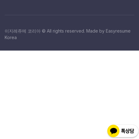
이지레쥬메 코리아 © All rights reserved. Made by Easyresume
Korea