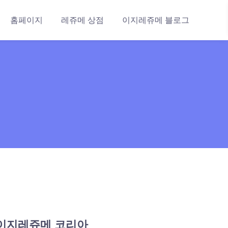
홈페이지
레쥬메 상점
이지레쥬메 블로그
이지레쥬메 코리아