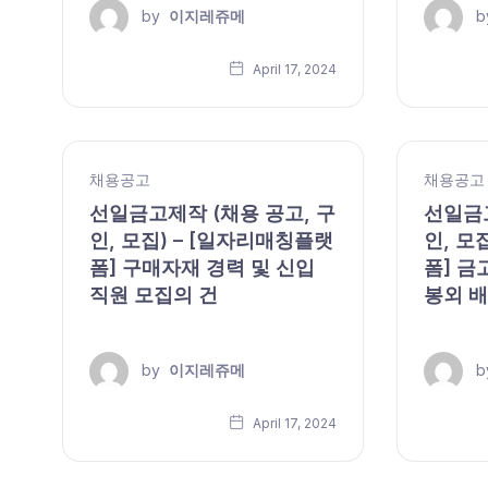
by
이지레쥬메
b
April 17, 2024
채용공고
채용공고
선일금고제작 (채용 공고, 구
선일금고
인, 모집) – [일자리매칭플랫
인, 모
폼] 구매자재 경력 및 신입
폼] 금
직원 모집의 건
봉외 
by
이지레쥬메
b
April 17, 2024