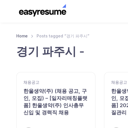
Home
Posts tagged “경기 파주시”
경기 파주시 -
채용공고
채용공고
한울생약(주) (채용 공고, 구
한울생약
인, 모집) – [일자리매칭플랫
인, 모
폼] 한울생약(주) 인사총무
폼] 2
신입 및 경력직 채용
질관리