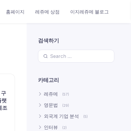
홈페이지
레쥬메 상점
이지레쥬메 블로그
검색하기
Search for:
카테고리
 구
레쥬메
(57)
플랫
영문법
(29)
제조
외국계 기업 분석
(5)
인터뷰
(2)